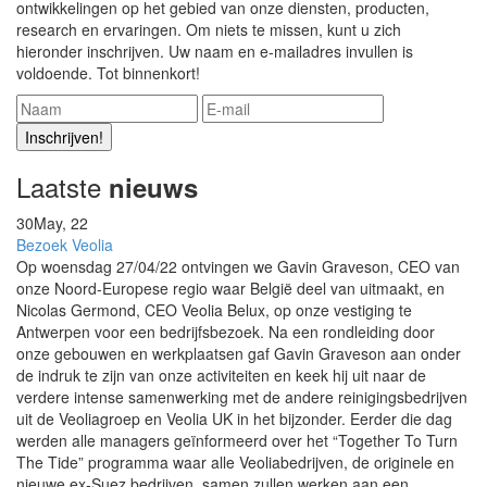
ontwikkelingen op het gebied van onze diensten, producten,
research en ervaringen. Om niets te missen, kunt u zich
hieronder inschrijven. Uw naam en e-mailadres invullen is
voldoende. Tot binnenkort!
Laatste
nieuws
30
May, 22
Bezoek Veolia
Op woensdag 27/04/22 ontvingen we Gavin Graveson, CEO van
onze Noord-Europese regio waar België deel van uitmaakt, en
Nicolas Germond, CEO Veolia Belux, op onze vestiging te
Antwerpen voor een bedrijfsbezoek. Na een rondleiding door
onze gebouwen en werkplaatsen gaf Gavin Graveson aan onder
de indruk te zijn van onze activiteiten en keek hij uit naar de
verdere intense samenwerking met de andere reinigingsbedrijven
uit de Veoliagroep en Veolia UK in het bijzonder. Eerder die dag
werden alle managers geïnformeerd over het “Together To Turn
The Tide” programma waar alle Veoliabedrijven, de originele en
nieuwe ex-Suez bedrijven, samen zullen werken aan een