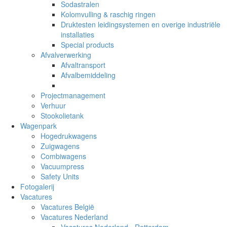
Sodastralen
Kolomvulling & raschig ringen
Druktesten leidingsystemen en overige industriële
installaties
Special products
Afvalverwerking
Afvaltransport
Afvalbemiddeling
Projectmanagement
Verhuur
Stookolietank
Wagenpark
Hogedrukwagens
Zuigwagens
Combiwagens
Vacuumpress
Safety Units
Fotogalerij
Vacatures
Vacatures België
Vacatures Nederland