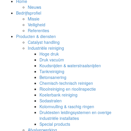
Home
Nieuws
Bedrijfsprofiel
Missie
Veiligheid
Referenties
Producten & diensten
Catalyst handling
Industriële reiniging
Hoge druk
Druk vacuüm
Koudsnijden & waterstraalsnijden
Tankreiniging
Betonsanering
Chemisch-technisch reinigen
Rioolreiniging en rioolinspectie
Koelerbank reiniging
Sodastralen
Kolomvulling & raschig ringen
Druktesten leidingsystemen en overige
industriële installaties
Special products
Afvalverwerking